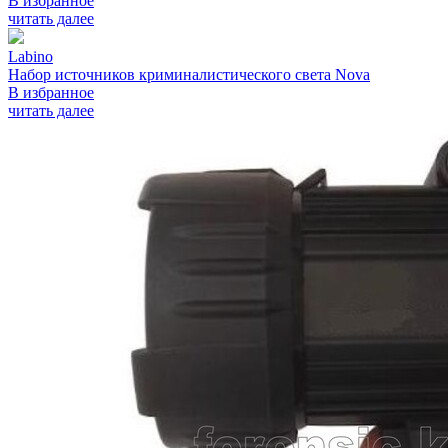
В избранное
читать далее
Labino
Набор источников криминалистического света Nova
В избранное
читать далее