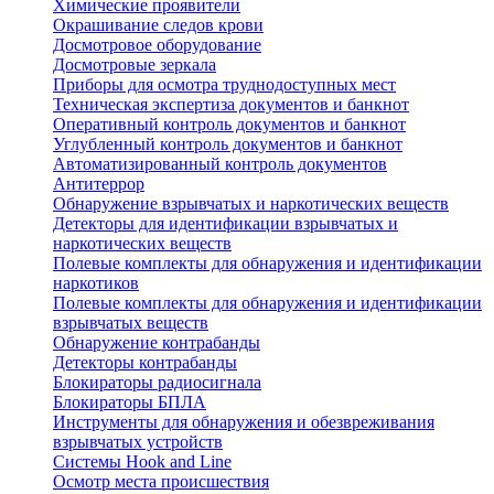
Химические проявители
Окрашивание следов крови
Досмотровое оборудование
Досмотровые зеркала
Приборы для осмотра труднодоступных мест
Техническая экспертиза документов и банкнот
Оперативный контроль документов и банкнот
Углубленный контроль документов и банкнот
Автоматизированный контроль документов
Антитеррор
Обнаружение взрывчатых и наркотических веществ
Детекторы для идентификации взрывчатых и
наркотических веществ
Полевые комплекты для обнаружения и идентификации
наркотиков
Полевые комплекты для обнаружения и идентификации
взрывчатых веществ
Обнаружение контрабанды
Детекторы контрабанды
Блокираторы радиосигнала
Блокираторы БПЛА
Инструменты для обнаружения и обезвреживания
взрывчатых устройств
Системы Hook and Line
Осмотр места происшествия