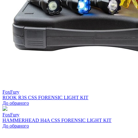
FoxFury
ROOK R3S CSS FORENSIC LIGHT KIT
До обраного
FoxFury
HAMMERHEAD H4A CSS FORENSIC LIGHT KIT
До обраного