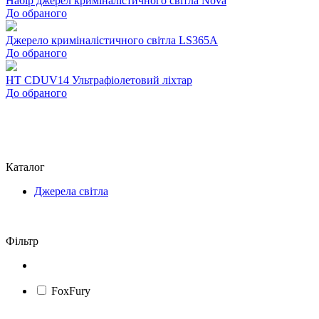
Набір джерел криміналістичного світла Nova
До обраного
Джерело криміналістичного світла LS365A
До обраного
HT CDUV14 Ультрафіолетовий ліхтар
До обраного
Каталог
Джерела світла
Фільтр
FoxFury