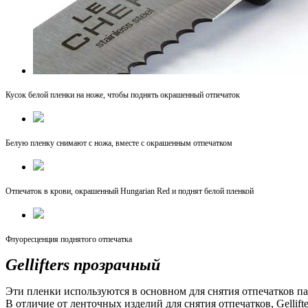
Кусок белой пленки на ноже, чтобы поднять окрашенный отпечаток
Белую пленку снимают с ножа, вместе с окрашенным отпечатком
Отпечаток в крови, окрашенный Hungarian Red и поднят белой пленкой
Флуоресценция поднятого отпечатка
Gellifters прозрачный
Эти пленки используются в основном для снятия отпечатков па
В отличие от ленточных изделий для снятия отпечатков, Gellif