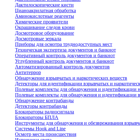
Дактилоскопические кисти
Цианоакрилатная обработка
Аминокислотные реагенты
Химические проявители
Окрашивание следов крови
Досмотровое оборудование
Досмотровые зеркала
Приборы для осмотра труднодоступных мест
Техническая экспертиза документов и банкнот
Оперативный контроль документов и банкнот
Углубленный контроль документов и банкнот
Автоматизированный контроль документов
Антитеррор
Обнаружение взрывчатых и наркотических веществ
Детекторы для идентификации взрывчатых и наркотичес
Полевые комплекты для обнаружения и идентификации 
Полевые комплекты для обнаружения и идентификации 
Обнаружение контрабанды
Детекторы контрабанды
Блокираторы радиосигнала
Блокираторы БПЛА
Инструменты для обнаружения и обезвреживания взрывч
Системы Hook and Line
Осмотр места происшествия
Источники света