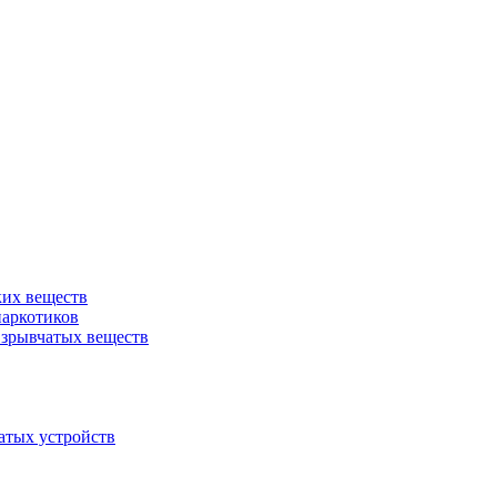
ких веществ
наркотиков
взрывчатых веществ
атых устройств