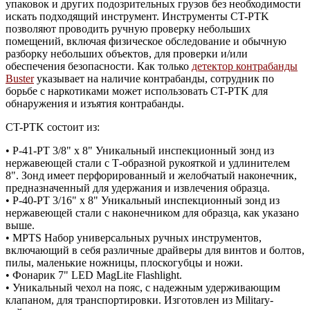
упаковок и других подозрительных грузов без необходимости
искать подходящий инструмент. Инструменты CT-PTK
позволяют проводить ручную проверку небольших
помещений, включая физическое обследование и обычную
разборку небольших объектов, для проверки и/или
обеспечения безопасности. Как только
детектор контрабанды
Buster
указывает на наличие контрабанды, сотрудник по
борьбе с наркотиками может использовать CT-PTK для
обнаружения и изъятия контрабанды.
CT-PTK состоит из:
• P-41-PT 3/8" x 8" Уникальный инспекционный зонд из
нержавеющей стали с Т-образной рукояткой и удлинителем
8". Зонд имеет перфорированный и желобчатый наконечник,
предназначенный для удержания и извлечения образца.
•
P-40-PT 3/16" x 8" Уникальный инспекционный зонд из
нержавеющей стали с наконечником для образца, как указано
выше.
•
MPTS Набор универсальных ручных инструментов,
включающий в себя различные драйверы для винтов и болтов,
пилы, маленькие ножницы, плоскогубцы и ножи.
•
Фонарик 7" LED MagLite Flashlight.
•
Уникальный чехол на пояс, с надежным удерживающим
клапаном, для транспортировки. Изготовлен из Military-