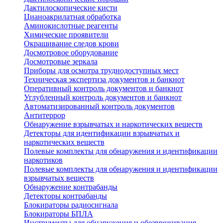
Дактилоскопические кисти
Цианоакрилатная обработка
Аминокислотные реагенты
Химические проявители
Окрашивание следов крови
Досмотровое оборудование
Досмотровые зеркала
Приборы для осмотра труднодоступных мест
Техническая экспертиза документов и банкнот
Оперативный контроль документов и банкнот
Углубленный контроль документов и банкнот
Автоматизированный контроль документов
Антитеррор
Обнаружение взрывчатых и наркотических веществ
Детекторы для идентификации взрывчатых и
наркотических веществ
Полевые комплекты для обнаружения и идентификации
наркотиков
Полевые комплекты для обнаружения и идентификации
взрывчатых веществ
Обнаружение контрабанды
Детекторы контрабанды
Блокираторы радиосигнала
Блокираторы БПЛА
Инструменты для обнаружения и обезвреживания