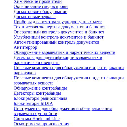
Химические проявители
Окрашивание следов крови
Досмотровое оборудование
Досмотровые зеркала
Приборы для осмотра труднодоступных мест
Техническая экспертиза документов и банкнот
Оперативный контроль документов и банкнот
Углубленный контроль документов и банкнот
Автоматизированный контроль документов
Антитеррор
Обнаружение взрывчатых и наркотических веществ
Детекторы для идентификации взрывчатых и
наркотических веществ
Полевые комплекты для обнаружения и идентификации
наркотиков
Полевые комплекты для обнаружения и идентификации
взрывчатых веществ
Обнаружение контрабанды
Детекторы контрабанды
Блокираторы радиосигнала
Блокираторы БПЛА
Инструменты для обнаружения и обезвреживания
взрывчатых устройств
Системы Hook and Line
Осмотр места происшествия