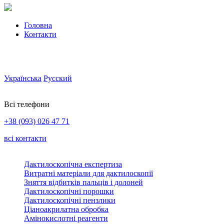
Головна
Контакти
Українська
Русский
Всі телефони
+38 (093) 026 47 71
всі контакти
Дактилоскопічна експертиза
Витратні матеріали для дактилоскопії
Зняття відбитків пальців і долоней
Дактилоскопічні порошки
Дактилоскопічні пензлики
Ціаноакрилатна обробка
Амінокислотні реагенти