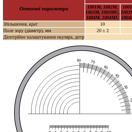
1001M, 1002M,
1001
Оптичні параметри
1003M, 1003MU,
1003
1004M, 1004MU
1004
Збільшення, крат
10
Поле зору (діаметр), мм
20 ± 2
Діоптрійне налаштування окуляра, дптр