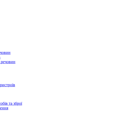
ечовин
в
х речовин
ристроїв
бів та зброї
чення