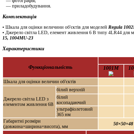
— фотографія;
— приладобудування.
Комплектація
• Шкала для оцінки величини об'єктів для моделей
Regula 1002
• Джерело світла LED, елемент живлення 6 В типу 4LR44 для 
15, 1004МU-23
Характеристики
Функціональність
1001М
1
Шкала для оцінки величии об'єктів
білий верхній
білий
Джерело світла LED з
косопадаючий
елементом живлення 6В
ультрафіолетовий
365 нм
Габаритні розміри
50×50×48
(довжина×ширина×висота), мм