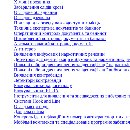
Хімічні проявники
Забарвлення слідів крові
Оглядове обладнання
Оглядові дзеркала
Прилади для огляду важкодоступних місць
Технічна експертиза документів та банкнот
Оперативний контроль документів та банкнот
Поглиблений контроль документів та банкнот
Автоматизований контроль документів
Антитерор
Виявлення вибухових і наркотичних речовин
Детектори для ідентифікації вибухових та наркотичних р
Польові набори для виявлення та ідентифікації наркотикі
Польові набори для виявлення та ідентифікації вибухови
Виявлення контрабанди
Детектори контрабанди
Блокувальники радіосигналу
Блокувальники БПЛА
Інструменти для виявлення та знешкодження вибухових п
Системи Hook and Line
Огляд місця події
Джерела світла
Контроль ідентифікаційних номерів автотранспортних засо
Мобільні комплекси та спеціалізоване програмне забезпе