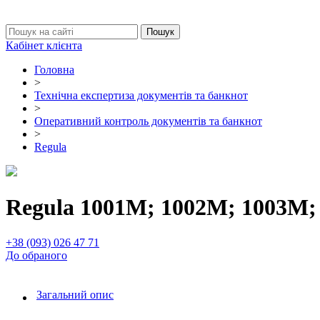
Кабінет клієнта
Головна
>
Технічна експертиза документів та банкнот
>
Оперативний контроль документів та банкнот
>
Regula
Regula 1001М; 1002М; 1003М;
+38 (093) 026 47 71
До обраного
Загальний опис